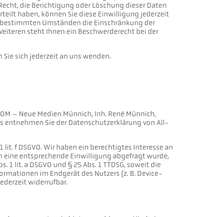
echt, die Berichtigung oder Löschung dieser Daten
teilt haben, können Sie diese Einwilligung jederzeit
er bestimmten Umständen die Einschränkung der
eiteren steht Ihnen ein Beschwerderecht bei der
Sie sich jederzeit an uns wenden.
L.COM – Neue Medien Münnich, Inh. René Münnich,
ils entnehmen Sie der Datenschutzerklärung von All-
1 lit. f DSGVO. Wir haben ein berechtigtes Interesse an
rn eine entsprechende Einwilligung abgefragt wurde,
s. 1 lit. a DSGVO und § 25 Abs. 1 TTDSG, soweit die
formationen im Endgerät des Nutzers (z. B. Device-
ederzeit widerrufbar.