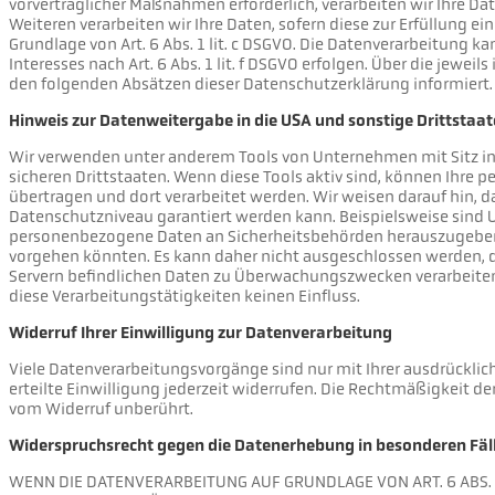
vorvertraglicher Maßnahmen erforderlich, verarbeiten wir Ihre Date
Weiteren verarbeiten wir Ihre Daten, sofern diese zur Erfüllung ein
Grundlage von Art. 6 Abs. 1 lit. c DSGVO. Die Datenverarbeitung k
Interesses nach Art. 6 Abs. 1 lit. f DSGVO erfolgen. Über die jewei
den folgenden Absätzen dieser Datenschutzerklärung informiert.
Hinweis zur Datenweitergabe in die USA und sonstige Drittstaa
Wir verwenden unter anderem Tools von Unternehmen mit Sitz in
sicheren Drittstaaten. Wenn diese Tools aktiv sind, können Ihre 
übertragen und dort verarbeitet werden. Wir weisen darauf hin, d
Datenschutzniveau garantiert werden kann. Beispielsweise sind 
personenbezogene Daten an Sicherheitsbehörden herauszugeben, o
vorgehen könnten. Es kann daher nicht ausgeschlossen werden, d
Servern befindlichen Daten zu Überwachungszwecken verarbeiten
diese Verarbeitungstätigkeiten keinen Einfluss.
Widerruf Ihrer Einwilligung zur Datenverarbeitung
Viele Datenverarbeitungsvorgänge sind nur mit Ihrer ausdrücklich
erteilte Einwilligung jederzeit widerrufen. Die Rechtmäßigkeit d
vom Widerruf unberührt.
Widerspruchsrecht gegen die Datenerhebung in besonderen Fäl
WENN DIE DATENVERARBEITUNG AUF GRUNDLAGE VON ART. 6 ABS. 1 