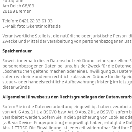
Fotografie
Am Deich 68/69
28199 Bremen
Telefon: 0421 22 33 61 93
E-Mail: foto@kerstinrolfes.de
Verantwortliche Stelle ist die natürliche oder juristische Person,
Zwecke und Mittel der Verarbeitung von personenbezogenen Daten 
Speicherdauer
Soweit innerhalb dieser Datenschutzerklärung keine speziellere 
personenbezogenen Daten bei uns, bis der Zweck für die Datenver
Löschersuchen geltend machen oder eine Einwilligung zur Datenv
sofern wir keine anderen rechtlich zulässigen Gründe für die Spe
steuer- oder handelsrechtliche Aufbewahrungsfristen); im letztge
dieser Gründe.
Allgemeine Hinweise zu den Rechtsgrundlagen der Datenverarbe
Sofern Sie in die Datenverarbeitung eingewilligt haben, verarbe
von Art. 6 Abs. 1 lit. a DSGVO bzw. Art. 9 Abs. 2 lit. a DSGVO, sof
verarbeitet werden. Sofern Sie in die Speicherung von Cookies ode
(z. B. via Device-Fingerprinting) eingewilligt haben, erfolgt die 
Abs. 1 TTDSG. Die Einwilligung ist jederzeit widerrufbar. Sind Ihr