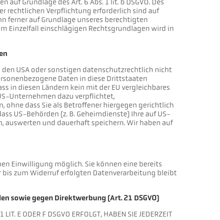
n auf Grundlage des Art. 6 Abs. 1 lit. b DSGVO. Des
er rechtlichen Verpflichtung erforderlich sind auf
ann ferner auf Grundlage unseres berechtigten
ls im Einzelfall einschlägigen Rechtsgrundlagen wird in
ten
 den USA oder sonstigen datenschutzrechtlich nicht
personenbezogene Daten in diese Drittstaaten
ass in diesen Ländern kein mit der EU vergleichbares
US-Unternehmen dazu verpflichtet,
hne dass Sie als Betroffener hiergegen gerichtlich
ass US-Behörden (z. B. Geheimdienste) Ihre auf US-
, auswerten und dauerhaft speichern. Wir haben auf
en Einwilligung möglich. Sie können eine bereits
er bis zum Widerruf erfolgten Datenverarbeitung bleibt
len sowie gegen Direktwerbung (Art. 21 DSGVO)
LIT. E ODER F DSGVO ERFOLGT, HABEN SIE JEDERZEIT