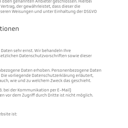
m oben genannten Anbieter geschlossen. Hierbei
ertrag, der gewährleistet, dass dieser die
seren Weisungen und unter Einhaltung der DSGVO
ationen
 Daten sehr ernst. Wir behandeln Ihre
tzlichen Datenschutzvorschriften sowie dieser
enbezogene Daten erhoben. Personenbezogene Daten
. Die vorliegende Datenschutzerklärung erläutert,
t auch, wie und zu welchem Zweck das geschieht.
 B. bei der Kommunikation per E-Mail)
n vor dem Zugriff durch Dritte ist nicht möglich.
bsite ist: