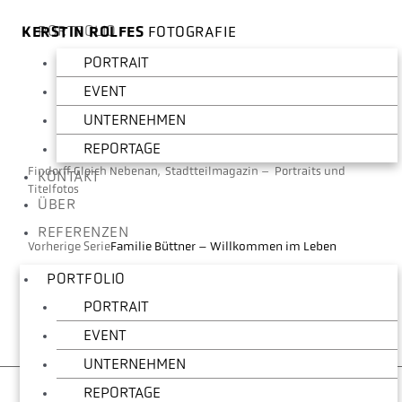
PORTFOLIO
KERSTIN ROLFES
FOTOGRAFIE
PORTRAIT
EVENT
UNTERNEHMEN
REPORTAGE
Findorff Gleich Nebenan, Stadtteilmagazin – Portraits und
KONTAKT
Titelfotos
ÜBER
REFERENZEN
Vorherige Serie
Familie Büttner – Willkommen im Leben
PORTFOLIO
Nächste Serie
Kunsthalle Bremen
PORTRAIT
EVENT
UNTERNEHMEN
REPORTAGE