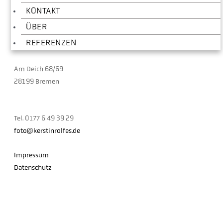
KONTAKT
Kerstin Rolfes
ÜBER
Fotografin
REFERENZEN
Im Künstlerhaus
Am Deich 68/69
28199 Bremen
Tel. 0177 6 49 39 29
foto@kerstinrolfes.de
Impressum
Datenschutz