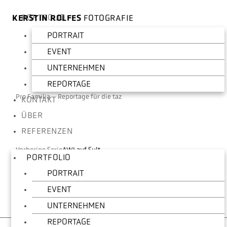
PORTFOLIO
KERSTIN ROLFES
FOTOGRAFIE
PORTRAIT
EVENT
UNTERNEHMEN
REPORTAGE
Pro Familia –
Reportage für die taz
KONTAKT
ÜBER
REFERENZEN
Vorherige Serie
AWI auf Sylt
PORTFOLIO
Nächste Serie
dlb Dienstleistungs-Gesellschaft Bremen
PORTRAIT
EVENT
UNTERNEHMEN
REPORTAGE