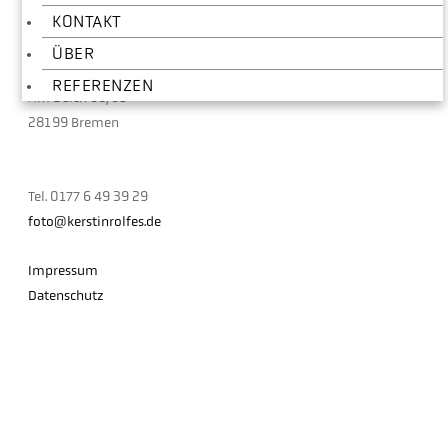
KONTAKT
Fotografin
Im Künstlerhaus
ÜBER
REFERENZEN
Am Deich 68/69
28199 Bremen
Tel. 0177 6 49 39 29
foto@kerstinrolfes.de
Impressum
Datenschutz