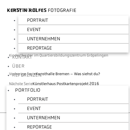
PORTFOLIO
KERSTIN ROLFES
FOTOGRAFIE
PORTRAIT
EVENT
UNTERNEHMEN
REPORTAGE
Kindertheater im Quartiersbildungszentrum Gröpelingen
KONTAKT
ÜBER
Vorherige Serie
Kunsthalle Bremen – Was siehst du?
REFERENZEN
Nächste Serie
Künstlerhaus Postkartenprojekt 2016
PORTFOLIO
PORTRAIT
EVENT
UNTERNEHMEN
REPORTAGE
Kerstin Rolfes